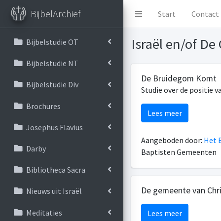
BijbelArchief
Start
Contact
Israël en/of D
Bijbelstudie OT
Bijbelstudie NT
De Bruidegom Komt
Bijbelstudie Div
Studie over de positie 
Brochures
Lees meer
Josephus Flavius
Aangeboden door:
Het B
Darby
Baptisten Gemeenten
Bibliotheca Sacra
De gemeente van Chri
Nieuws uit Israël
Meditaties
Lees meer