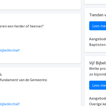
Tienden 
Lees me
eren een herder of heerser?
Aangebode
Baptiste
ijbelArchief
Vijf Bijbe
Welke prof
s.
zo bijzond
, fundament van de Gemeente.
Lees me
Aangebode
ijbelArchief
Overige k