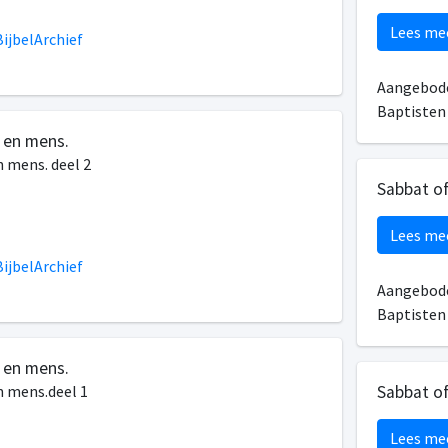
Lees me
ijbelArchief
Aangebode
Baptiste
 en mens.
n mens. deel 2
Sabbat o
Lees me
ijbelArchief
Aangebode
Baptiste
 en mens.
n mens.deel 1
Sabbat o
Lees me