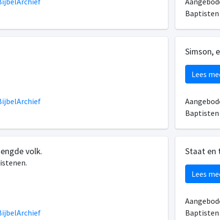
ijbelArchief
Aangebode
Baptiste
Simson, 
Lees me
ijbelArchief
Aangebode
Baptiste
mengde volk.
Staat en 
istenen.
Lees me
Aangebode
ijbelArchief
Baptiste