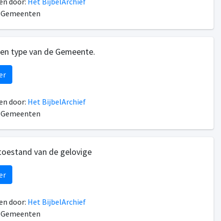
n door:
Het BijbelArchief
n Gemeenten
een type van de Gemeente.
er
n door:
Het BijbelArchief
n Gemeenten
toestand van de gelovige
er
n door:
Het BijbelArchief
n Gemeenten