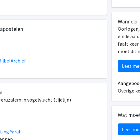
Wanneer k
 apostelen
Oorlogen, 
einde aan.
faalt keer
moet dit 
ijbelArchief
Lees me
Aangebode
Overige k
m
Jeruzalem in vogelvlucht (tijdlijn)
Wat moet
Lees me
ting Yarah
happen