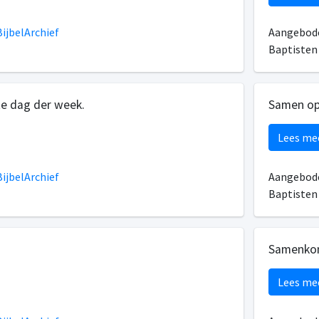
ijbelArchief
Aangebode
Baptiste
te dag der week.
Samen op
Lees me
ijbelArchief
Aangebode
Baptiste
Samenkom
Lees me