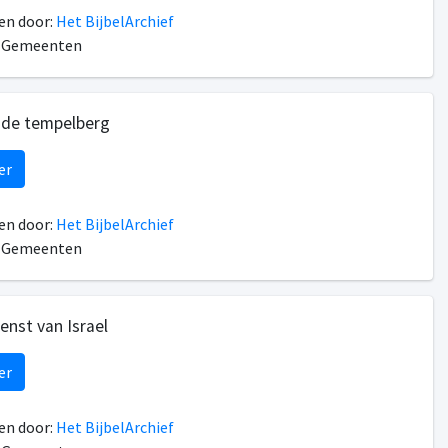
n door:
Het BijbelArchief
n Gemeenten
 de tempelberg
er
n door:
Het BijbelArchief
n Gemeenten
enst van Israel
er
n door:
Het BijbelArchief