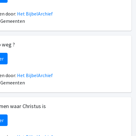
n door:
Het BijbelArchief
n Gemeenten
 weg ?
er
n door:
Het BijbelArchief
n Gemeenten
en waar Christus is
er