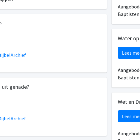
Aangebode
Baptiste
e.
Water op
Lees me
ijbelArchief
Aangebode
Baptiste
 uit genade?
Wet en Di
Lees me
ijbelArchief
Aangebode