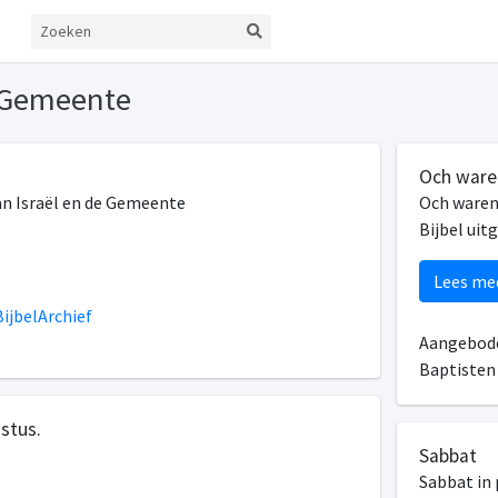
e Gemeente
Och ware
van Israël en de Gemeente
Och waren 
Bijbel uit
Lees me
ijbelArchief
Aangebode
Baptiste
stus.
Sabbat
Sabbat in 