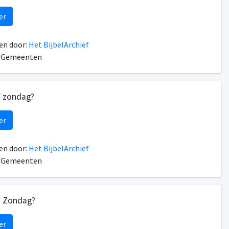
er
n door:
Het BijbelArchief
n Gemeenten
f zondag?
er
n door:
Het BijbelArchief
n Gemeenten
f Zondag?
er