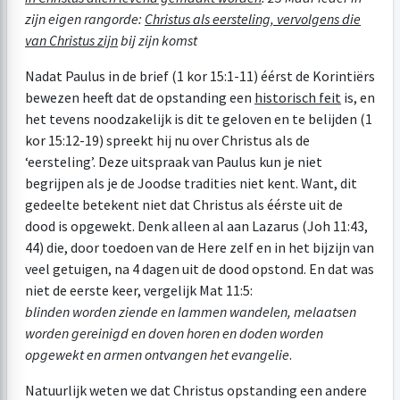
zijn eigen rangorde:
Christus als eersteling, vervolgens die
van Christus zijn
bij zijn komst
Nadat Paulus in de brief (1 kor 15:1-11) éérst de Korintiërs
bewezen heeft dat de opstanding een
historisch feit
is, en
het tevens noodzakelijk is dit te geloven en te belijden (1
kor 15:12-19) spreekt hij nu over Christus als de
‘eersteling’. Deze uitspraak van Paulus kun je niet
begrijpen als je de Joodse tradities niet kent. Want, dit
gedeelte betekent niet dat Christus als éérste uit de
dood is opgewekt. Denk alleen al aan Lazarus (
Joh 11:43
,
44) die, door toedoen van de Here zelf en in het bijzijn van
veel getuigen,
na 4
dagen uit de dood opstond. En dat was
niet de eerste keer, vergelijk
Mat 11:5
:
blinden worden ziende en lammen wandelen, melaatsen
worden gereinigd en doven horen en doden worden
opgewekt en armen ontvangen het evangelie
.
Natuurlijk weten we dat Christus opstanding een andere