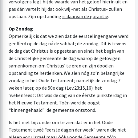
vervolgens legt hij de waarde van het geloof hierin uit en
pas dán vertelt hij dat ook wij -net als Christus- zullen
opstaan. Zijn opstanding
is daarvan de garantie
.
Op Zondag
Opmerkelijk is dat we zien dat de eerstelingengarve werd
geofferd op de dag ná de sabbat; de zondag. Dit is tevens
de dag dat Christus is opgestaan en sinds het begin van
de Christelijke gemeente de dag waarop de gelovigen
samenkomen om Christus’ te eren en zijn dood en
opstanding te herdenken. We zien nóg zo’n belangrijke
zondag in het Oude Testament; namelijk de zondag 7
weken later, op
de 5
0e dag (
Lev.23:15
,16): het
‘wekenfeest’. Dit was de dag van de éérste pinksterdag in
het Nieuwe Testament. Toén werd de oogst
“binnengehaald”: de gemeente ontstond.
Is het niet bijzonder om te zien dat er in het Oude
Testament twéé “eerste dagen der week” waren die niet
alleen voor Israël maar óók voor de Gemeente zó’n