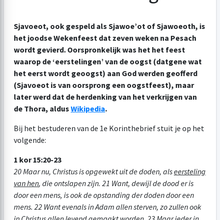
Sjavoeot, ook gespeld als Sjawoe’ot of Sjawoeoth, is
het joodse Wekenfeest dat zeven weken na Pesach
wordt gevierd. Oorspronkelijk was het het feest
waarop de ‘eerstelingen’ van de oogst (datgene wat
het eerst wordt geoogst) aan God werden geofferd
(Sjavoeot is van oorsprong een oogstfeest), maar
later werd dat de herdenking van het verkrijgen van
de Thora, aldus
Wikipedia
.
Bij het bestuderen van de 1e Korinthebrief stuit je op het
volgende:
1 kor 15:20-23
20 Maar nu, Christus is opgewekt uit de doden, als
eersteling
van hen
, die ontslapen zijn. 21 Want, dewijl de dood er is
door een mens, is ook de opstanding der doden door een
mens. 22 Want evenals in Adam allen sterven, zo zullen ook
in Christus allen levend gemaakt worden
. 23 Maar ieder in