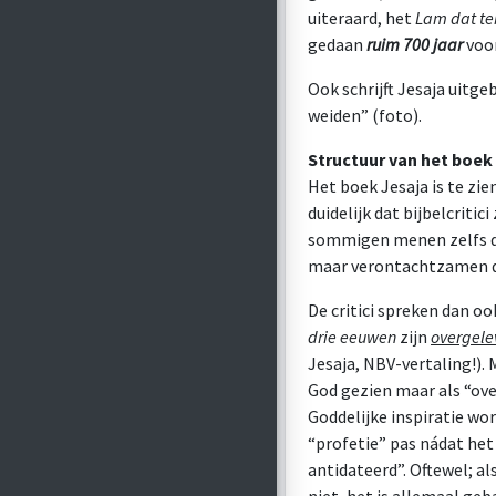
uiteraard, het
Lam dat te
gedaan
ruim 700 jaar
voor
Ook schrijft Jesaja uitg
weiden” (foto).
Structuur van het boek
Het boek Jesaja is te zien
duidelijk dat bijbelcritic
sommigen menen zelfs dri
maar verontachtzamen de
De critici spreken dan o
drie eeuwen
zijn
overgele
Jesaja, NBV-vertaling!).
God gezien maar als “ov
Goddelijke inspiratie wo
“profetie” pas nádat het
antidateerd”. Oftewel; a