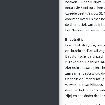
boeken. En het Nieuwe Te
eerste 39 hoofdstukken 
twééde deel (
de troost!
).
daarmee overeen met het
de thematiek van de inho
het Nieuwe Testament is
Bijbelcritici
Ik wil, tot slot, nog ter
ontkrachten. Dat wil ze
Babylonische ballingschap
is gekomen. Daarmee ‘afd
ziet echter daarbij iets 
zijn samengesteld uit ‘d
Christus ook ‘achteraf’ 
verwijzing naar Filippus- 
deel van het boek “fraudu
zijn) en een ánder deel 