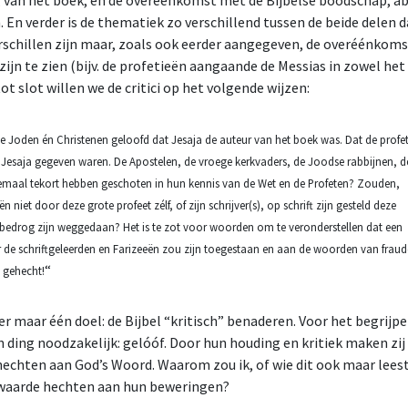
g van het boek, en de overeenkomst met de Bijbelse boodschap, a
 En verder is de thematiek zo verschillend tussen de beide delen d
rschillen zijn maar, zoals ook eerder aangegeven, de overéénkom
zijn te zien (bijv. de profetieën aangaande de Messias in zowel het
ot slot willen we de critici op het volgende wijzen:
e Joden én Christenen geloofd dat Jesaja de auteur van het boek was. Dat de profe
esaja gegeven waren. De Apostelen, de vroege kerkvaders, de Joodse rabbijnen, d
llemaal tekort hebben geschoten in hun kennis van de Wet en de Profeten? Zouden,
 niet door deze grote profeet zélf, of zijn schrijver(s), op schrift zijn gesteld deze
s bedrog zijn weggedaan? Het is te zot voor woorden om te veronderstellen dat een
oor de schriftgeleerden en Farizeeën zou zijn toegestaan en aan de woorden van fraud
“
 gehecht!
er maar één doel: de Bijbel “kritisch” benaderen. Voor het begrijp
n ding noodzakelijk: gelóóf. Door hun houding en kritiek maken zij
 hechten aan God’s Woord. Waarom zou ik, of wie dit ook maar leest
waarde hechten aan hun beweringen?