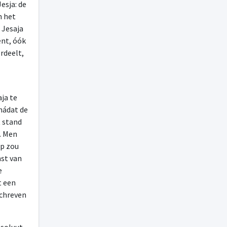
esja: de
n het
 Jesaja
ent, óók
rdeelt,
aja te
nádat de
t stand
. Men
ap zou
mst van
e
t een
schreven