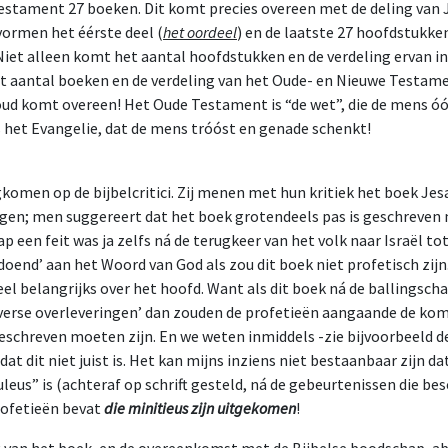
stament 27 boeken. Dit komt precies overeen met de deling van J
vormen het éérste deel (
het oordeel
) en de laatste 27 hoofdstukke
 Niet alleen komt het aantal hoofdstukken en de verdeling ervan in
 aantal boeken en de verdeling van het Oude- en Nieuwe Testam
ud komt overeen! Het Oude Testament is “de wet”, die de mens óó
 het Evangelie, dat de mens tróóst en genade schenkt!
ugkomen op de bijbelcritici. Zij menen met hun kritiek het boek Jes
ggen; men suggereert dat het boek grotendeels pas is geschreven 
 een feit was ja zelfs ná de terugkeer van het volk naar Israël to
oend’ aan het Woord van God als zou dit boek niet profetisch zijn
heel belangrijks over het hoofd. Want als dit boek ná de ballingsch
iverse overleveringen’ dan zouden de profetieën aangaande de ko
geschreven moeten zijn. En we weten inmiddels -zie bijvoorbeeld d
dat dit niet juist is. Het kan mijns inziens niet bestaanbaar zijn da
leus” is (achteraf op schrift gesteld, ná de gebeurtenissen die be
profetieën bevat
die minitieus zijn uitgekomen
!