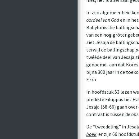
niet, het is allemaal ge
In zijn algemeenheid kun
oordeel van God
en in het
Babylonische ballingsch
van een nog gróter gebeu
ziet Jesaja de ballingscha
terwijl de ballingschap
p
twééde deel van Jesaja z
genoemd- aan dat Kores he
bijna 300 jaar in de toek
Ezra.
In hoofdstuk 53 lezen we 
predikte Filuppus het Ev
Jesaja (58-66) gaan over 
contrast is tussen de
ops
De “tweedeling” in Jesaj
boek
: er zijn 66 hoofdst