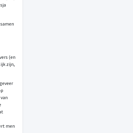
sja
m samen
jvers (en
jk zijn,
ngeveer
op
 van
e
at
vert men