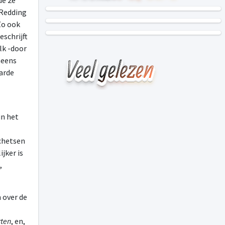
de 2e
“Redding
Zo ook
eschrijft
lk -door
neens
aarde
in het
schetsen
jker is
,
 over de
ten
, en,