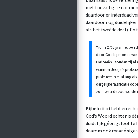
Daarnaast is de verdelin
niet toevallig te noemen.
daardoor er inderdaad ve
daardoor nog duidelijker 
als het twééde deel). En t
“
ruim 2700 jaar hebben d
door God bij monde van J
Farizeeën.. zouden zij a
wanneer Jesaja’s profetieën
profetieën niet allang al
dergelijke falsificatie d
zo’n waarde zou worden
Bijbelcritici hebben echt
God’s Woord echter is éé
duidelijk géén geloof te
daarom ook maar énige 