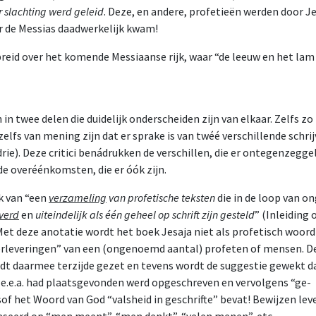
r slachting werd geleid
. Deze, en andere, profetieën werden door Je
 de Messias daadwerkelijk kwam!
ebreid over het komende Messiaanse rijk, waar “de leeuw en het la
 in twee delen die duidelijk onderscheiden zijn van elkaar. Zelfs zo
i zelfs van mening zijn dat er sprake is van twéé verschillende schri
e). Deze critici benádrukken de verschillen, die er ontegenzeggeli
 overéénkomsten, die er óók zijn.
ok van “een
verzameling
van profetische teksten
die in de loop van o
verd
en
uiteindelijk als één geheel op schrift zijn gesteld
” (Inleiding 
 Met deze anotatie wordt het boek Jesaja niet als profetisch woord
erleveringen” van een (ongenoemd aantal) profeten of mensen. D
rdt daarmee terzijde gezet en tevens wordt de suggestie gewekt d
 e.e.a. had plaatsgevonden werd opgeschreven en vervolgens “ge-
lsof het Woord van God “valsheid in geschrifte” bevat! Bewijzen le