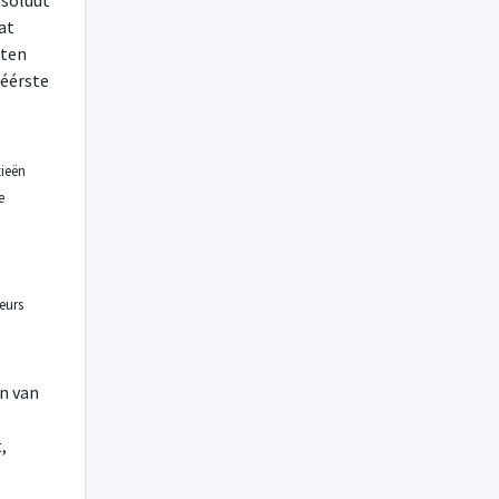
bsoluut
at
sten
 éérste
tieën
e
eurs
en van
,