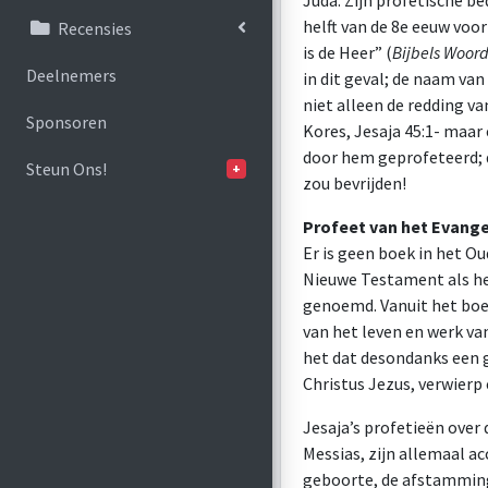
Juda. Zijn profetische be
helft van de 8e eeuw voo
Recensies
is de Heer” (
Bijbels Woor
Deelnemers
in dit geval; de naam van
niet alleen de redding va
Sponsoren
Kores,
Jesaja 45:1
- maar 
door hem geprofeteerd; d
Steun Ons!
+
zou bevrijden!
Profeet van het Evange
Er is geen boek in het O
Nieuwe Testament als het
genoemd. Vanuit het boek
van het leven en werk va
het dat desondanks een g
Christus Jezus, verwierp
Jesaja’s profetieën over 
Messias, zijn allemaal a
geboorte, de afstamming 