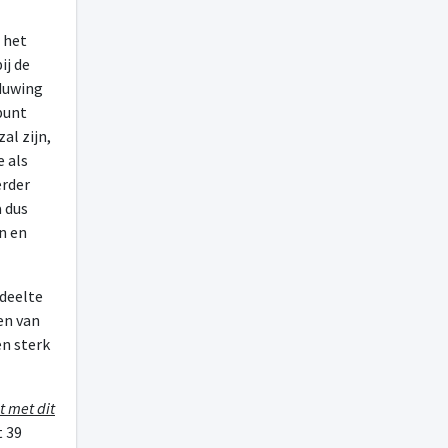
 het
bij de
duwing
punt
al zijn,
e als
erder
a dus
en en
edeelte
en van
en sterk
t met dit
t 39