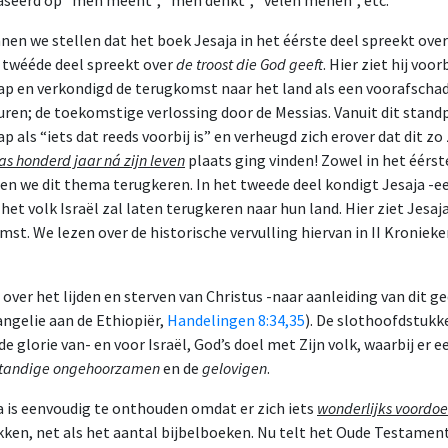
baseerd op “men meent”, “men denkt”, “velen menen”, etc.
nen we stellen dat het boek Jesaja in het éérste deel spreekt over
 twééde deel spreekt over
de troost die God geeft
. Hier ziet hij voor
ap en verkondigd de terugkomst naar het land als een voorafscha
ren; de toekomstige verlossing door de Messias. Vanuit dit stand
p als “iets dat reeds voorbij is” en verheugd zich erover dat dit zo z
as honderd jaar ná zijn leven
plaats ging vinden! Zowel in het éérst
ien we dit thema terugkeren. In het tweede deel kondigt Jesaja -e
t volk Israël zal laten terugkeren naar hun land. Hier ziet Jesaj
omst. We lezen over de historische vervulling hiervan in II Kroniek
over het lijden en sterven van Christus -naar aanleiding van dit g
angelie aan de Ethiopiër,
Handelingen 8:34
,35
). De slothoofdstukk
de glorie van- en voor Israël, God’s doel met Zijn volk, waarbij er e
tandige ongehoorzamen
en de
gelovigen
.
a is eenvoudig te onthouden omdat er zich iets
wonderlijks voordoe
ukken, net als het aantal bijbelboeken. Nu telt het Oude Testamen