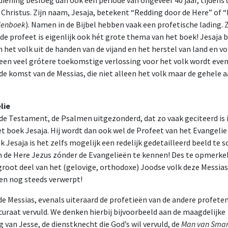
diening besloeg dan ook een periode van ongeveer 40 jaar, tijdens 
r Christus. Zijn naam, Jesaja, betekent “Redding door de Here” of 
denboek
). Namen in de Bijbel hebben vaak een profetische lading. 
 de profeet is eigenlijk ook hét grote thema van het boek! Jesaja b
n het volk uit de handen van de vijand en het herstel van land en vo
een veel grótere toekomstige verlossing voor het volk wordt eve
e komst van de Messias, die niet alleen het volk maar de gehele 
lie
ude Testament, de Psalmen uitgezonderd, dat zo vaak geciteerd is 
 boek Jesaja. Hij wordt dan ook wel de Profeet van het Evangelie
 Jesaja is het zelfs mogelijk een redelijk gedetailleerd beeld te 
n de Here Jezus zónder de Evangelieën te kennen! Des te opmerkeli
root deel van het (gelovige, orthodoxe) Joodse volk deze Messias
 en nog steeds verwerpt!
de Messias, evenals uiteraard de profetieën van de andere profeten
ccuraat vervuld. We denken hierbij bijvoorbeeld aan de maagdelijke
van Jesse, de dienstknecht die God’s wil vervuld, de
Man van Smar