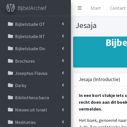
BijbelArchief
Start
Contact
Jesaja
Bijbelstudie OT
Bijbelstudie NT
Bijb
Bijbelstudie Div
Brochures
Josephus Flavius
Jesaja (Introductie)
Darby
In een kort stukje iets
Bibliotheca Sacra
recht doen aan dit boe
vermelden.
Nieuws uit Israël
Het boek, genoemd naar d
Meditaties