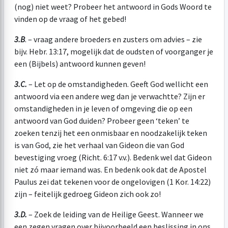
(nog) niet weet? Probeer het antwoord in Gods Woord te
vinden op de vraag of het gebed!
3.B
. – vraag andere broeders en zusters om advies – zie
bijv. Hebr. 13:17, mogelijk dat de oudsten of voorganger je
een (Bijbels) antwoord kunnen geven!
3.C.
– Let op de omstandigheden. Geeft God wellicht een
antwoord via een andere weg dan je verwachtte? Zijn er
omstandigheden in je leven of omgeving die op een
antwoord van God duiden? Probeer geen ‘teken’ te
zoeken tenzij het een onmisbaar en noodzakelijk teken
is van God, zie het verhaal van Gideon die van God
bevestiging vroeg (Richt. 6:17 v.v.). Bedenk wel dat Gideon
niet zó maar iemand was. En bedenk ook dat de Apostel
Paulus zei dat tekenen voor de ongelovigen (1 Kor. 14:22)
zijn – feitelijk gedroeg Gideon zich ook zo!
3.D.
– Zoek de leiding van de Heilige Geest. Wanneer we
een zegen vragen over bijvoorbeeld een beslissing in ons