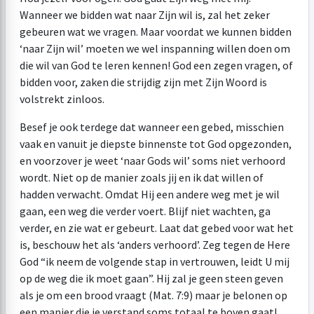
Wanneer we bidden wat naar Zijn wil is, zal het zeker
gebeuren wat we vragen. Maar voordat we kunnen bidden
‘naar Zijn wil’ moeten we wel inspanning willen doen om
die wil van God te leren kennen! God een zegen vragen, of
bidden voor, zaken die strijdig zijn met Zijn Woord is
volstrekt zinloos.
Besef je ook terdege dat wanneer een gebed, misschien
vaak en vanuit je diepste binnenste tot God opgezonden,
en voorzover je weet ‘naar Gods wil’ soms niet verhoord
wordt. Niet op de manier zoals jij en ik dat willen of
hadden verwacht. Omdat Hij een andere weg met je wil
gaan, een weg die verder voert. Blijf niet wachten, ga
verder, en zie wat er gebeurt. Laat dat gebed voor wat het
is, beschouw het als ‘anders verhoord’. Zeg tegen de Here
God “ik neem de volgende stap in vertrouwen, leidt U mij
op de weg die ik moet gaan”. Hij zal je geen steen geven
als je om een brood vraagt (Mat. 7:9) maar je belonen op
een manier die je verstand soms totaal te boven gaat!