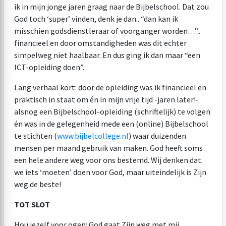
ik in mijn jonge jaren graag naar de Bijbelschool. Dat zou
God toch ‘super’ vinden, denk je dan.. “dan kan ik
misschien godsdienstleraar of voorganger worden…”..
financieel en door omstandigheden was dit echter
simpelweg niet haalbaar. En dus ging ik dan maar “een
ICT-opleiding doen”.
Lang verhaal kort: door de opleiding was ik financieel en
praktisch in staat om én in mijn vrije tijd -jaren later!-
alsnog een Bijbelschool-opleiding (schriftelijk) te volgen
én was in de gelegenheid mede een (online) Bijbelschool
te stichten (
www.bijbelcollege.nl
) waar duizenden
mensen per maand gebruik van maken. God heeft soms
een hele andere weg voor ons bestemd. Wij denken dat
we iets ‘moeten’ doen voor God, maar uiteindelijk is Zijn
weg de beste!
TOT SLOT
Hou jezelf voor ogen: God gaat Zijn weg met mij.