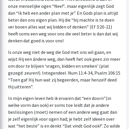
onze menselijke ogen “Nee!”.. maar eigenlijk zegt God
dan “Ik heb een ander plan met je”. En Gods plan is altijd
beter dan ons eigen plan. Hij die “bij machte is te doen
ver boven alles wat wij bidden of denken” (Ef 3:20-21)
heeft soms een weg voor ons die veel beter is dan dat wij
denken dat goed is voor ons!
Is onze weg niet de weg die God met ons wil gaan, en
wijst Hij een ándere weg, dan heeft het ook geen zin meer
om door te blijven ‘vragen, bidden en smeken’ (plat
gezegd: zeuren!). Integendeel. Num 11:4-34, Psalm 106:15
“Toen gaf Hij hun wat zij begeerden, maar henzelf deed
Hij uitteren”.
In mijn eigen leven heb ik ervaren dat “een doorn”(in
welke vorm dan ook) er soms toe leidt dat je andere
beslissingen (moet) nemen of een andere weg gaat dan
je zelf eigenlijk voor ogen had; je hebt zelf ideeën over
wat “het beste” is en denkt “Dat vindt God ook!”. Zo wilde