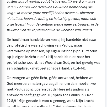
vasten was al voorbij, zodat het gevaarlijk werd om uit te
varen. Daarom waarschuwde Paulus de bemanning als
volgt: ‘Ik voorzie grote moeilijkheden als we nu uitvaren:
niet alleen lopen de lading en het schip gevaar, maar ook
onze levens.’ Maar de centurio stelde meer vertrouwen in de
stuurman en de kapitein dan in de woorden van Paulus.
”
De hoofdman handelde verkeerd, hij handelde niet naar
de profetische waarschuwing van Paulus, maar
vertrouwde op mensen, op eigen inzicht (Spr. 3:5 “steun
op je eigen inzicht niet”). Hij handelde niet naar het
profetische woord, het Woord van God, en het gevolg was
een schipbreuk met veel schade (Hand. 27:14-44).
Ontvangen we géén licht, géén antwoord, hebben we
God meerdere malen gevraagd hier om dan moeten we
met Paulus concluderen dat de Here iets anders als
antwoord heeft gegeven. Hij sprak tot Paulus in 2 Kor.
12:8,9 “Mijn genade is voor u genoeg, want Mijn kracht
wordt in zwakheid volbracht”. Het antwoord is dan in