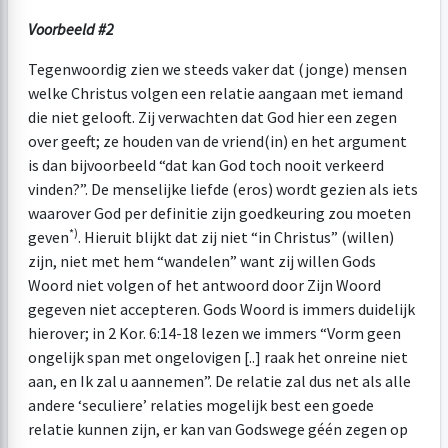
Voorbeeld #2
Tegenwoordig zien we steeds vaker dat (jonge) mensen
welke Christus volgen een relatie aangaan met iemand
die niet gelooft. Zij verwachten dat God hier een zegen
over geeft; ze houden van de vriend(in) en het argument
is dan bijvoorbeeld “dat kan God toch nooit verkeerd
vinden?”. De menselijke liefde (eros) wordt gezien als iets
waarover God per definitie zijn goedkeuring zou moeten
*)
geven
. Hieruit blijkt dat zij niet “in Christus” (willen)
zijn, niet met hem “wandelen” want zij willen Gods
Woord niet volgen of het antwoord door Zijn Woord
gegeven niet accepteren. Gods Woord is immers duidelijk
hierover; in 2 Kor. 6:14-18 lezen we immers “Vorm geen
ongelijk span met ongelovigen [..] raak het onreine niet
aan, en Ik zal u aannemen”. De relatie zal dus net als alle
andere ‘seculiere’ relaties mogelijk best een goede
relatie kunnen zijn, er kan van Godswege géén zegen op