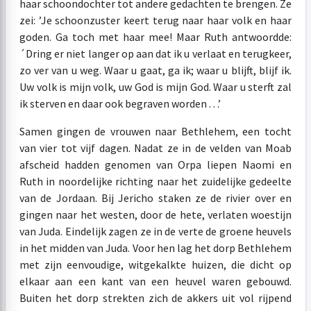
haar schoondochter tot andere gedachten te brengen. Ze
zei: ’Je schoonzuster keert terug naar haar volk en haar
goden. Ga toch met haar mee! Maar Ruth antwoordde:
´Dring er niet langer op aan dat ik u verlaat en terugkeer,
zo ver van u weg. Waar u gaat, ga ik; waar u blijft, blijf ik.
Uw volk is mijn volk, uw God is mijn God. Waar u sterft zal
ik sterven en daar ook begraven worden . . .’
Samen gingen de vrouwen naar Bethlehem, een tocht
van vier tot vijf dagen. Nadat ze in de velden van Moab
afscheid hadden genomen van Orpa liepen Naomi en
Ruth in noordelijke richting naar het zuidelijke gedeelte
van de Jordaan. Bij Jericho staken ze de rivier over en
gingen naar het westen, door de hete, verlaten woestijn
van Juda. Eindelijk zagen ze in de verte de groene heuvels
in het midden van Juda. Voor hen lag het dorp Bethlehem
met zijn eenvoudige, witgekalkte huizen, die dicht op
elkaar aan een kant van een heuvel waren gebouwd.
Buiten het dorp strekten zich de akkers uit vol rijpend