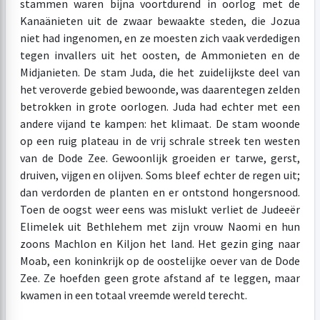
stammen waren bijna voortdurend in oorlog met de
Kanaänieten uit de zwaar bewaakte steden, die Jozua
niet had ingenomen, en ze moesten zich vaak verdedigen
tegen invallers uit het oosten, de Ammonieten en de
Midjanieten. De stam Juda, die het zuidelijkste deel van
het veroverde gebied bewoonde, was daarentegen zelden
betrokken in grote oorlogen. Juda had echter met een
andere vijand te kampen: het klimaat. De stam woonde
op een ruig plateau in de vrij schrale streek ten westen
van de Dode Zee. Gewoonlijk groeiden er tarwe, gerst,
druiven, vijgen en olijven. Soms bleef echter de regen uit;
dan verdorden de planten en er ontstond hongersnood.
Toen de oogst weer eens was mislukt verliet de Judeeër
Elimelek uit Bethlehem met zijn vrouw Naomi en hun
zoons Machlon en Kiljon het land. Het gezin ging naar
Moab, een koninkrijk op de oostelijke oever van de Dode
Zee. Ze hoefden geen grote afstand af te leggen, maar
kwamen in een totaal vreemde wereld terecht.