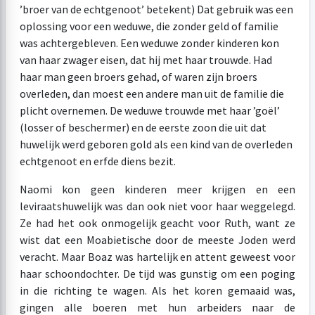
’broer van de echtgenoot’ betekent) Dat gebruik was een
oplossing voor een weduwe, die zonder geld of familie
was achtergebleven. Een weduwe zonder kinderen kon
van haar zwager eisen, dat hij met haar trouwde. Had
haar man geen broers gehad, of waren zijn broers
overleden, dan moest een andere man uit de familie die
plicht overnemen. De weduwe trouwde met haar ’goël’
(losser of beschermer) en de eerste zoon die uit dat
huwelijk werd geboren gold als een kind van de overleden
echtgenoot en erfde diens bezit.
Naomi kon geen kinderen meer krijgen en een
leviraatshuwelijk was dan ook niet voor haar weggelegd.
Ze had het ook onmogelijk geacht voor Ruth, want ze
wist dat een Moabietische door de meeste Joden werd
veracht. Maar Boaz was hartelijk en attent geweest voor
haar schoondochter. De tijd was gunstig om een poging
in die richting te wagen. Als het koren gemaaid was,
gingen alle boeren met hun arbeiders naar de