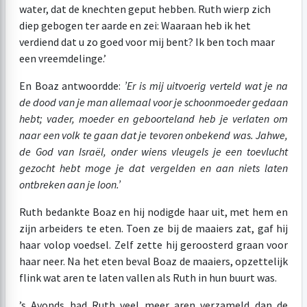
water, dat de knechten geput hebben. Ruth wierp zich
diep gebogen ter aarde en zei: Waaraan heb ik het
verdiend dat u zo goed voor mij bent? Ik ben toch maar
een vreemdelinge.’
En Boaz antwoordde:
’Er is mij uitvoerig verteld wat je na
de dood van je man allemaal voor je schoonmoeder gedaan
hebt; vader, moeder en geboorteland heb je verlaten om
naar een volk te gaan dat je tevoren onbekend was. Jahwe,
de God van Israël, onder wiens vleugels je een toevlucht
gezocht hebt moge je dat vergelden en aan niets laten
ontbreken aan je loon.’
Ruth bedankte Boaz en hij nodigde haar uit, met hem en
zijn arbeiders te eten. Toen ze bij de maaiers zat, gaf hij
haar volop voedsel. Zelf zette hij geroosterd graan voor
haar neer. Na het eten beval Boaz de maaiers, opzettelijk
flink wat aren te laten vallen als Ruth in hun buurt was.
’s Avonds had Ruth veel meer aren verzameld dan de