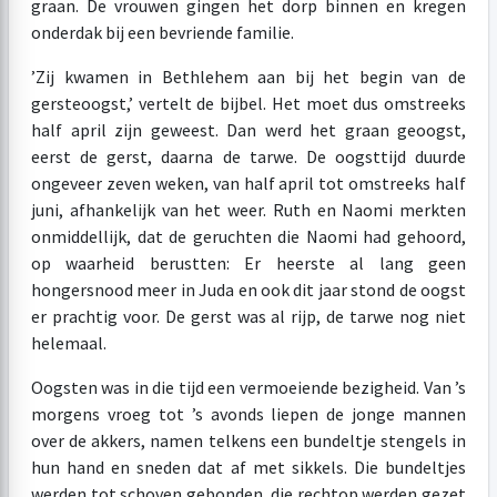
graan. De vrouwen gingen het dorp binnen en kregen
onderdak bij een bevriende familie.
’Zij kwamen in Bethlehem aan bij het begin van de
gersteoogst,’ vertelt de bijbel. Het moet dus omstreeks
half april zijn geweest. Dan werd het graan geoogst,
eerst de gerst, daarna de tarwe. De oogsttijd duurde
ongeveer zeven weken, van half april tot omstreeks half
juni, afhankelijk van het weer. Ruth en Naomi merkten
onmiddellijk, dat de geruchten die Naomi had gehoord,
op waarheid berustten: Er heerste al lang geen
hongersnood meer in Juda en ook dit jaar stond de oogst
er prachtig voor. De gerst was al rijp, de tarwe nog niet
helemaal.
Oogsten was in die tijd een vermoeiende bezigheid. Van ’s
morgens vroeg tot ’s avonds liepen de jonge mannen
over de akkers, namen telkens een bundeltje stengels in
hun hand en sneden dat af met sikkels. Die bundeltjes
werden tot schoven gebonden, die rechtop werden gezet