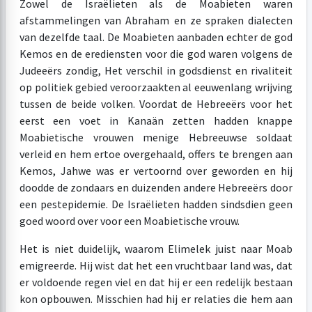
Zowel de Israëlieten als de Moabieten waren
afstammelingen van Abraham en ze spraken dialecten
van dezelfde taal. De Moabieten aanbaden echter de god
Kemos en de erediensten voor die god waren volgens de
Judeeërs zondig, Het verschil in godsdienst en rivaliteit
op politiek gebied veroorzaakten al eeuwenlang wrijving
tussen de beide volken. Voordat de Hebreeërs voor het
eerst een voet in Kanaän zetten hadden knappe
Moabietische vrouwen menige Hebreeuwse soldaat
verleid en hem ertoe overgehaald, offers te brengen aan
Kemos, Jahwe was er vertoornd over geworden en hij
doodde de zondaars en duizenden andere Hebreeërs door
een pestepidemie. De Israëlieten hadden sindsdien geen
goed woord over voor een Moabietische vrouw.
Het is niet duidelijk, waarom Elimelek juist naar Moab
emigreerde. Hij wist dat het een vruchtbaar land was, dat
er voldoende regen viel en dat hij er een redelijk bestaan
kon opbouwen. Misschien had hij er relaties die hem aan