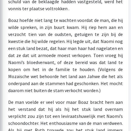
schuld van de beklaagde hadden vastgesteld, werd het
vonnis ter plaatse voltrokken .
Boaz hoefde niet lang te wachten voordat de man, die hij
wilde spreken, in zijn buurt kwam. Hij riep hem aan en
verzocht tien van de oudsten, getuigen te zijn bij de
kwestie die hij wilde regelen. Hij legde uit, dat Naomi nog
een stuk land bezat, dat haar man haar had nagelaten en
dat ze dat uit armoede moest verkopen. Toen vroeg hij
Naomi’s bloedverwant, of deze bereid was dat land te
kopen om het in de familie te houden. (Volgens de
Mozaïsche wet behoorde het land aan Jahwe die het als
onderpand aan de stammen had geschonken. Het mocht
daarom niet buiten de stam verkocht worden.)
De man voelde er veel voor maar Boaz bracht hem aan
het verstand dat hij als hij het stuk land overnam
verplicht zou zijn tot een leviraatshuwelijk met Naomi’s
schoondochter. Het enthousiasme van de man verdween.
Als hij met Ruth trouwde zou het stuk land immers