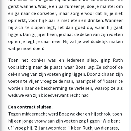
gerst wannen. Was je en parfumeer je, doe je mantel om
en ga naar de dorsvloer, maar zorg ervoor dat hij je niet
opmerkt, voor hij klaar is met eten en drinken. Wanneer
hij zich te slapen legt, let dan goed op, waar hij gaat
liggen. Dan gij jij er heen, je slaat de deken van zijn voeten
op en je legt je daar neer. Hij zal je wel duidelijk maken
wat je moet doen.’
Toen het donker was en iedereen sliep, ging Ruth
voorzichtig naar de plaats waar Boaz lag. Ze schoof de
deken weg van zijn voeten ging liggen. Door zich aan zijn
voeten te vlijen vroeg ze de man, haar ’goël’ of ’losser’ te
worden haar de bescherming te verlenen, waarop ze als
weduwe van zijn bloedverwant recht had.
Een contract sluiten.
Tegen middernacht werd Boaz wakker en hij schrok, toen
hij een jonge vrouw aan zijn voeten zag liggen. ’Wie bent
u?’ vroeg hij. ’Zij antwoordde: ´Ik ben Ruth, uw dienares,