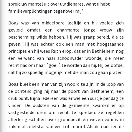
spreid uw mantel uit over uw dienares, want u hebt
familieverplichtingen tegenover mij.’
Boaz was van middelbare leeftijd en hij voelde zich
gevleid omdat een charmante jonge vrouw zijn
bescherming wilde hebben. Hij was graag bereid, die te
geven. Hij was echter ook een man met hoogstaande
principes en hij wees Ruth erop, dat er in Bethlehem nog
een verwant van haar schoonvader woonde, die meer
recht had om haar ´goël´ te worden dan hij. Hij beloofde,
dat hij zo spoedig mogelijk met die man zou gaan praten.
Boaz bleek een man van zijn woord te zijn. In de loop van
de ochtend ging hij naar de poort van Bethlehem, een
druk punt. Bijna iedereen was er wel een uurtje per dag te
vinden. De oudsten van de gemeente kwamen er op
vastgestelde uren om recht te spreken. Ze regelden
allerlei geschillen over grondbezit en wezen vonnis in
zaken als diefstal van vee tot moord. Als de oudsten de